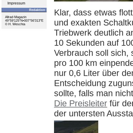
Impressum
Klar, dass etwas flo
Redaktion
Allrad-Magazin
und exakten Schaltk
49°59'125''N•007°56'313''E
© H. Weschta
Triebwerk deutlich a
10 Sekunden auf 100
Verbrauch soll sich, 
pro 100 km einpende
nur 0,6 Liter über 
Entscheidung zuguns
sollte, falls man nic
Die Preisleiter
für de
der untersten Aussta