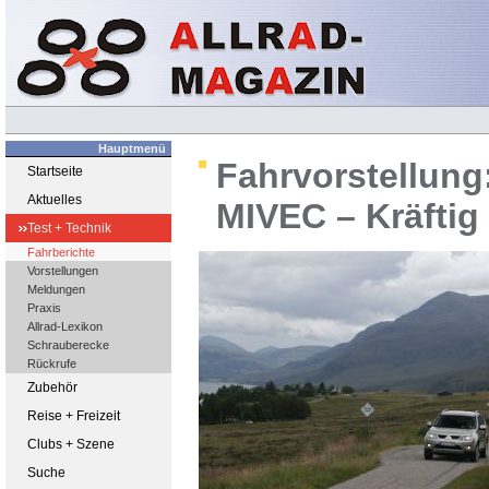
Hauptmenü
Fahrvorstellung:
Startseite
Aktuelles
MIVEC – Kräftig 
Test + Technik
Fahrberichte
Vorstellungen
Meldungen
Praxis
Allrad-Lexikon
Schrauberecke
Rückrufe
Zubehör
Reise + Freizeit
Clubs + Szene
Suche