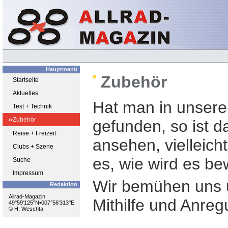
Hauptmenü
Zubehör
Startseite
Aktuelles
Hat man in unsere
Test + Technik
Zubehör
gefunden, so ist d
Reise + Freizeit
ansehen, vielleich
Clubs + Szene
es, wie wird es be
Suche
Impressum
Wir bemühen uns u
Redaktion
Allrad-Magazin
Mithilfe und Anre
49°59'125''N•007°56'313''E
© H. Weschta