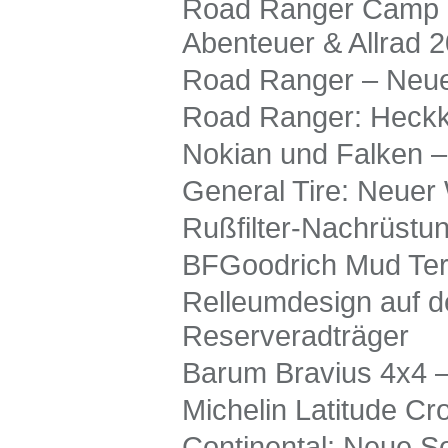
Road Ranger Camp Pi
Abenteuer & Allrad 
Road Ranger – Neue
Road Ranger: Heckkl
Nokian und Falken –
General Tire: Neuer 
Rußfilter-Nachrüstu
BFGoodrich Mud Terr
Relleumdesign auf d
Reserveradträger
Barum Bravius 4x4 – 
Michelin Latitude C
Continental: Neue So