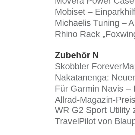
Movera Power Case:
Mobiset – Einparkhi
Michaelis Tuning – 
Rhino Rack „Foxwing
Zubehör N
Skobbler ForeverMap
Nakatanenga: Neuer 
Für Garmin Navis –
Allrad-Magazin-Prei
WR G2 Sport Utility
TravelPilot von Blau