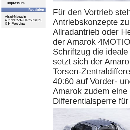
Impressum
Für den Vortrieb ste
Redaktion
Allrad-Magazin
Antriebskonzepte zur
49°59'125''N•007°56'313''E
© H. Weschta
Allradantrieb oder H
der Amarok 4MOTION 
Schriftzug die ideal
setzt sich der Amar
Torsen-Zentraldifferen
40:60 auf Vorder- un
Amarok zudem eine G
Differentialsperre fü