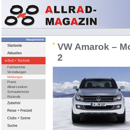
Hauptmenü
VW Amarok – Mot
Startseite
Aktuelles
2
Test + Technik
Fahrberichte
Vorstellungen
Meldungen
Praxis
Allrad-Lexikon
Schrauberecke
Rückrufe
Zubehör
Reise + Freizeit
Clubs + Szene
Suche