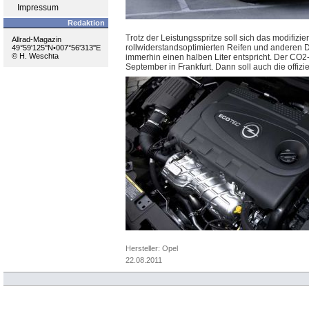
Impressum
Redaktion
Trotz der Leistungsspritze soll sich das modifizi
Allrad-Magazin
rollwiderstandsoptimierten Reifen und anderen D
49°59'125''N•007°56'313''E
© H. Weschta
immerhin einen halben Liter entspricht. Der CO2-
September in Frankfurt. Dann soll auch die offizie
Hersteller: Opel
22.08.2011