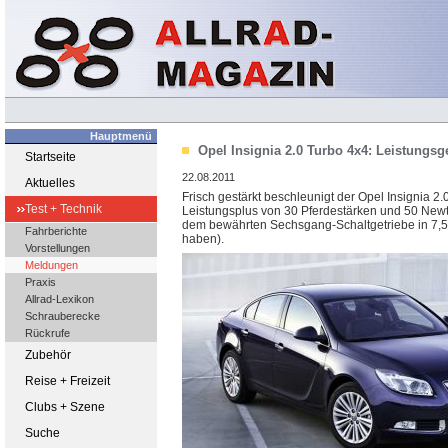
Hauptmenü
Opel Insignia 2.0 Turbo 4x4: Leistungsg
Startseite
22.08.2011
Aktuelles
Frisch gestärkt beschleunigt der Opel Insignia 
Test + Technik
Leistungsplus von 30 Pferdestärken und 50 Newto
dem bewährten Sechsgang-Schaltgetriebe in 7,5 S
Fahrberichte
haben).
Vorstellungen
Meldungen
Praxis
Allrad-Lexikon
Schrauberecke
Rückrufe
Zubehör
Reise + Freizeit
Clubs + Szene
Suche