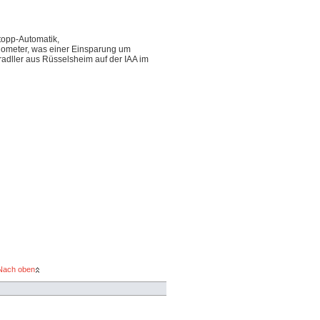
Stopp-Automatik,
ilometer, was einer Einsparung um
radller aus Rüsselsheim auf der IAA im
Nach oben