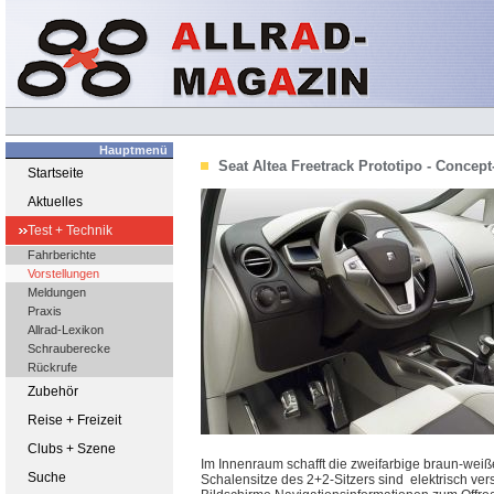
Hauptmenü
Seat Altea Freetrack Prototipo - Concept-
Startseite
Aktuelles
Test + Technik
Fahrberichte
Vorstellungen
Meldungen
Praxis
Allrad-Lexikon
Schrauberecke
Rückrufe
Zubehör
Reise + Freizeit
Clubs + Szene
Im Innenraum schafft die zweifarbige braun-weiß
Suche
Schalensitze des 2+2-Sitzers sind elektrisch ver