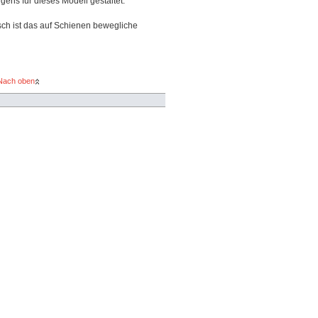
ens für dieses Modell gestaltet:
sch ist das auf Schienen bewegliche
Nach oben