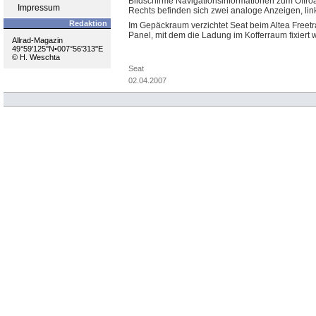
Bildschirme Navigationsinformationen zum Offroa
Impressum
Rechts befinden sich zwei analoge Anzeigen, link
Redaktion
Im Gepäckraum verzichtet Seat beim Altea Freetr
Panel, mit dem die Ladung im Kofferraum fixiert w
Allrad-Magazin
49°59'125''N•007°56'313''E
© H. Weschta
Seat
02.04.2007