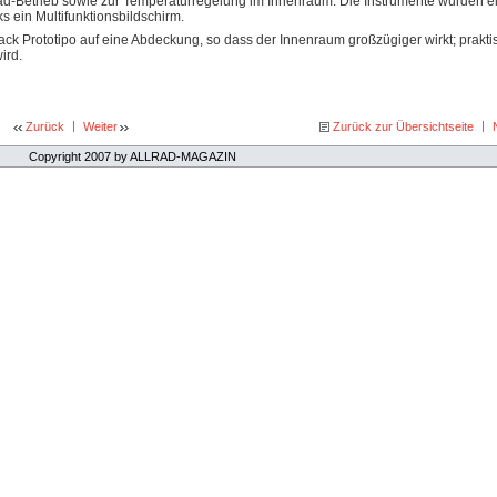
d-Betrieb sowie zur Temperaturregelung im Innenraum. Die Instrumente wurden eig
s ein Multifunktionsbildschirm.
ack Prototipo auf eine Abdeckung, so dass der Innenraum großzügiger wirkt; prakti
ird.
|
|
Zurück
Weiter
Zurück zur Übersichtseite
Copyright 2007 by ALLRAD-MAGAZIN