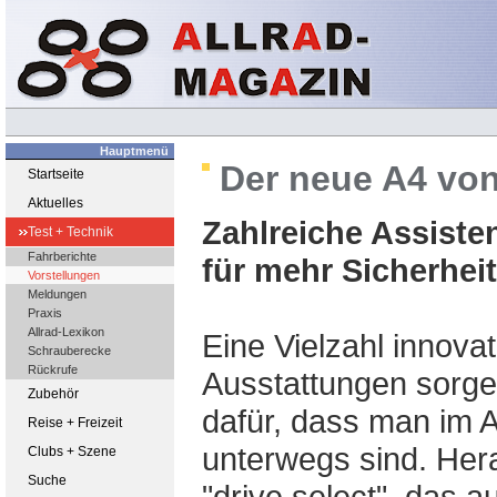
Hauptmenü
Der neue A4 von 
Startseite
Aktuelles
Zahlreiche Assiste
Test + Technik
Fahrberichte
für mehr Sicherhei
Vorstellungen
Meldungen
Praxis
Allrad-Lexikon
Eine Vielzahl innova
Schrauberecke
Rückrufe
Ausstattungen sorg
Zubehör
dafür, dass man im A
Reise + Freizeit
unterwegs sind. Her
Clubs + Szene
Suche
"drive select", das 