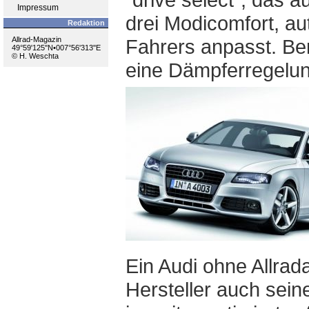
Impressum
drei Modicomfort, a
Redaktion
Allrad-Magazin
Fahrers anpasst. Be
49°59'125''N•007°56'313''E
© H. Weschta
eine Dämpferregelun
Ein Audi ohne Allrada
Hersteller auch sei