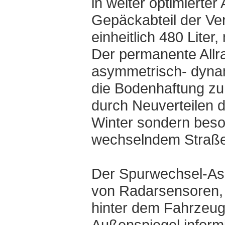
in weiter optimierte
Gepäckabteil der Ver
einheitlich 480 Liter
Der permanente Allrad
asymmetrisch- dynami
die Bodenhaftung zu 
durch Neuverteilen de
Winter sondern beso
wechselndem Straß
Der Spurwechsel-Assi
von Radarsensoren,
hinter dem Fahrzeug
Außenspiegel informi