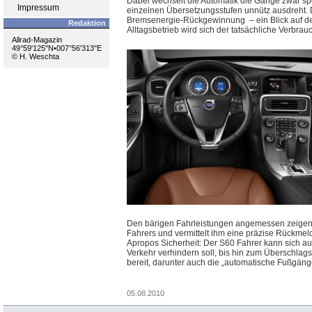
Dabei wechselt die Automatik die Gänge zwar sp
Impressum
einzelnen Übersetzungsstufen unnütz ausdreht. Da
Bremsenergie-Rückgewinnung – ein Blick auf den
Redaktion
Alltagsbetrieb wird sich der tatsächliche Verb
Allrad-Magazin
49°59'125''N•007°56'313''E
© H. Weschta
Den bärigen Fahrleistungen angemessen zeigen si
Fahrers und vermittelt ihm eine präzise Rückmeld
Apropos Sicherheit: Der S60 Fahrer kann sich au
Verkehr verhindern soll, bis hin zum Überschlag
bereit, darunter auch die „automatische Fußgän
05.08.2010