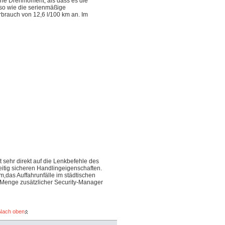
ene Drehmoment, als dass es die
enso wie die serienmäßige
brauch von 12,6 l/100 km an. Im
sehr direkt auf die Lenkbefehle des
eitig sicheren Handlingeigenschaften.
m,das Auffahrunfälle im städtischen
e Menge zusätzlicher Security-Manager
Nach oben