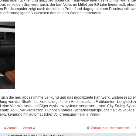
ontan aber ruckfrei und nutzt bei moderater Fahrweise eher das reichlich vorhand
s senkt den Spritverbrauch, der laut Volvo im Mittel bei 9,9 Liter liegen soll, eb
 Bordcomputer zeigt nach der kurzen Probefahrt dagegen einen Durchschnittsver
rauch erfahrungsgemäß zwischen den beiden Werten einpendeln.
ch die neu abgestimmte Lenkung und das modifizierte Fahrwerk. Erstere reagiert 
ung von der Straße. Letzteres sorgt für ein Höchstmaß an Fahrkomfort, bei gleichz
f eine Vielzahl serienmäßiger Assistenzsysteme verlassen – vom City-Safety-Syste
schutz Roll-Over-Protection. Für noch höhere Sicherheitsansprüche hält Volvo jed
ger-Erkennung mit automatischer Vollbremsung“ (
siehe Video
).
|
|
Zurück
Weiter
Zurück zur Übersichtseite