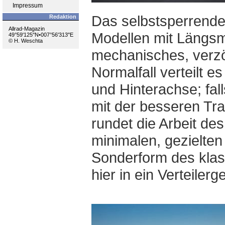
Impressum
Das selbstsperrende 
Redaktion
Allrad-Magazin
Modellen mit Längsmo
49°59'125''N•007°56'313''E
© H. Weschta
mechanisches, verzö
Normalfall verteilt 
und Hinterachse; fal
mit der besseren Tra
rundet die Arbeit de
minimalen, gezielte
Sonderform des klass
hier in ein Verteilerge